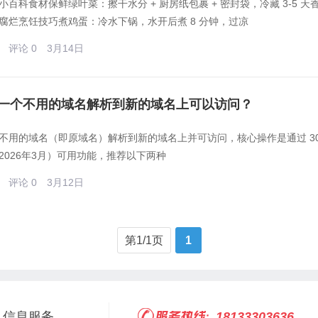
小百科食材保鲜绿叶菜：擦干水分 + 厨房纸包裹 + 密封袋，冷藏 3-
腐烂烹饪技巧煮鸡蛋：冷水下锅，水开后煮 8 分钟，过凉
评论 0
3月14日
一个不用的域名解析到新的域名上可以访问？
不用的域名‌（即原域名）解析到‌新的域名‌上并可访问，核心操作是通过 ‌301
2026年3月）可用功能，推荐以下两种
评论 0
3月12日
第1/1页
1
信息服务
18133303636