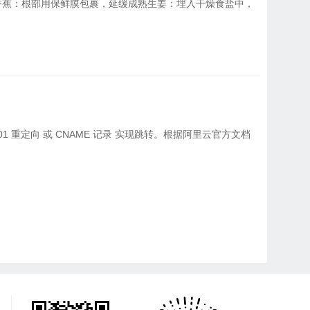
5 天香蕉：根部用保鲜膜包裹，延缓成熟生姜：埋入干燥食盐中，
 重定向‌ 或 ‌CNAME 记录‌ 实现跳转。根据阿里云官方文档