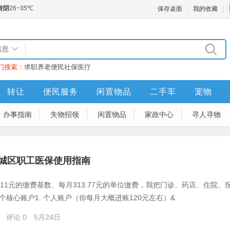
保存桌面
我的收藏
信息
门搜索：
求职
养老
便民
社保
医疗
转让
便民服务
闲置物品
二手车
宠物
办事指南
失物招领
闲置物品
家政中心
寻人寻物
城区职工医保使用指南
311元的缴费基数、每月313.77元的单位缴费，我把门诊、药店、住院
个核心账户1. 个人账户（你每月大概进账120元左右）&
评论 0
5月24日