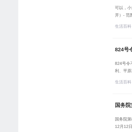
可以，小
开）- 
生活百科
​82
824号
利、平原
生活百科
国务院
国务院第
12月12