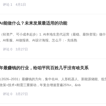
评论 1
4月1日
会AI能做什么？未来发展最适用的功能
（轻资产、可小成本起步）1. AI本地生意代运营（最稳、最快变现）做什
、AI客服、AI做报表、AI设计海报。怎么干：- 先练熟
评论 0
3月27日
年最赚钱的行业，给咱平民百姓几乎没有啥关系
（2026–2031）最赚钱的方向，集中在AI、人形机器人、新能源储能、
政策+技术+刚需三重驱动，年复合增速普遍25%+。&nb
评论 0
3月27日