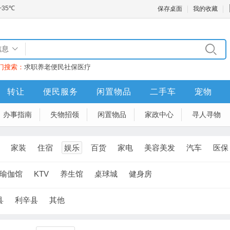
保存桌面
我的收藏
信息
门搜索：
求职
养老
便民
社保
医疗
转让
便民服务
闲置物品
二手车
宠物
办事指南
失物招领
闲置物品
家政中心
寻人寻物
家装
住宿
娱乐
百货
家电
美容美发
汽车
医保
瑜伽馆
KTV
养生馆
桌球城
健身房
县
利辛县
其他