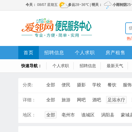
热
首页
招聘信息
个人求职
房产租售
快速导航：
个人求职
招聘信息
最新天气
分类:
全部
便民
摄影
学校
餐饮
服饰
详细：
全部
旅游
网吧
酒吧
足浴水疗
地区：
全部
亳州市
谯城区
涡阳县
蒙城