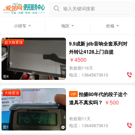
输入关键词搜索
小轿车
地区
价格
超大格置顶
9.9成新 jdb音响全套系列对
外转让4128上门自提
￥4500
有效期116天
电话：13645673610
图4
大格置顶
拍摄80年代的段子这个
VIP
￥500
道具不真实吗？
有效期11天
电话：13645673610
图1