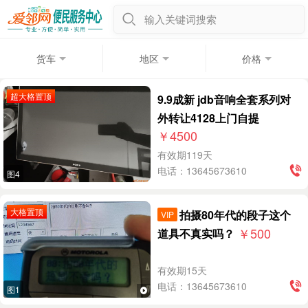
输入关键词搜索
货车
地区
价格
超大格置顶
9.9成新 jdb音响全套系列对
外转让4128上门自提
￥4500
有效期119天
电话：13645673610
图4
大格置顶
拍摄80年代的段子这个
VIP
￥500
道具不真实吗？
有效期15天
电话：13645673610
图1