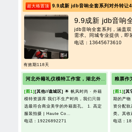
9.9成新 jdb音响全套系列对外转让
超大格置顶
9.9成新 jdb
jdb音响全套系列，涵
需求。同城专业提供，即
电话：13645673610
图4
有效期118天
河北外籍礼仪模特工作室，湖北外籍礼仪模特工作室
[图1]
[其他//谯城区]
🌟 帆风时尚 · 外籍
[图1]
[其
模特资源库 我们不生产时尚，我们只筛
期的产物
选最符合商业美学的外籍面孔。 1. 高定
资分配轨
服装拍摄 | Haute Co…
类。其收
电话：19226892271
电话：181