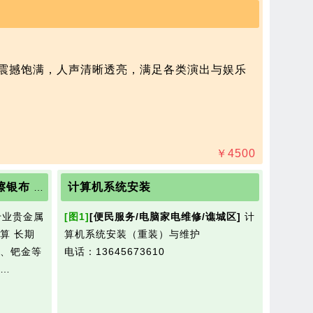
质震撼饱满，人声清晰透亮，满足各类演出与娱乐
￥
4500
计算机系统安装
全国高价回收银浆 银焊条 擦银布 银粉 镀金 金水 钯碳 铂铑丝等贵金属
专业贵金属
[图1]
[便民服务/电脑家电维修/谯城区]
计
算 长期
算机系统安装（重装）与维护
、钯金等
电话：13645673610
…