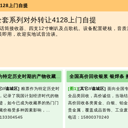
4128上门自提
音响全套系列对外转让4128上门自提
盖双话筒接收器、四支12寸喇叭及点歌机。设备配置硬核，音
装即用，欢迎实地试音洽谈。
粮票作为特定历史时期的产物收藏价值如何？
它//谯城区]
粮票作为特定历史时
[图1]
[其它//谯城区]
面向全国
，记录了我国计划经济时代的物
全品类回收，高价诚信，当场结
迹，如今已成为收藏界的热门门
高价回收各类黄金、白银、铂金
藏价格受多种因素影响，…
贵金属，覆盖成品首饰、工业废
33304545
电话：15800370240