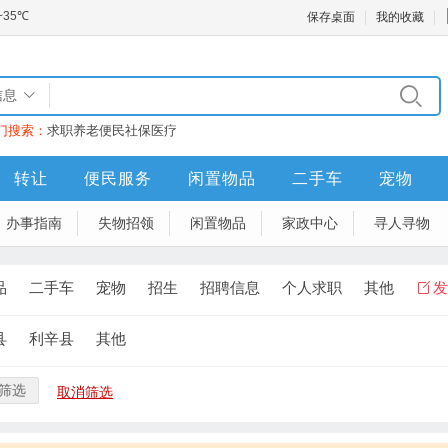
保存桌面
我的收藏
信息
门搜索：
求职
养老
便民
社保
医疗
转让
便民服务
闲置物品
二手车
宠物
办事指南
失物招领
闲置物品
家政中心
寻人寻物
品
二手车
宠物
招生
招聘信息
个人求职
其他
发
县
利辛县
其他
筛选
取消筛选