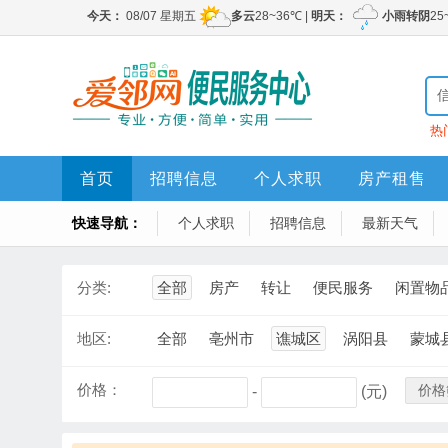
热
首页
招聘信息
个人求职
房产租售
快速导航：
个人求职
招聘信息
最新天气
分类:
全部
房产
转让
便民服务
闲置物
地区:
全部
亳州市
谯城区
涡阳县
蒙城
价格：
价格
-
(元)